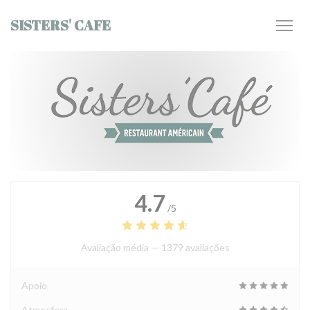
Painel de Gerenciamento de Cookies
SISTERS' CAFE
4.7
/5
Avaliação média —
1379 avaliações
Apoio
Atmosfera