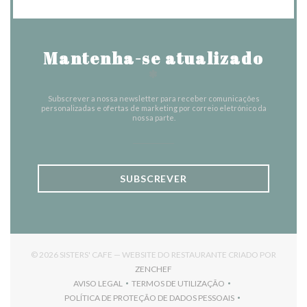
Mantenha-se atualizado
*
Subscrever a nossa newsletter para receber comunicações
personalizadas e ofertas de marketing por correio eletrónico da
nossa parte.
SUBSCREVER
© 2026 SISTERS' CAFE — WEBSITE DO RESTAURANTE CRIADO POR
((ABRE NUMA NOVA JANELA))
ZENCHEF
AVISO LEGAL
TERMOS DE UTILIZAÇÃO
((ABRE NUMA NOVA JANELA))
((ABRE NUMA NOVA JANELA))
POLÍTICA DE PROTEÇÃO DE DADOS PESSOAIS
((ABRE NUMA NOVA JANELA))