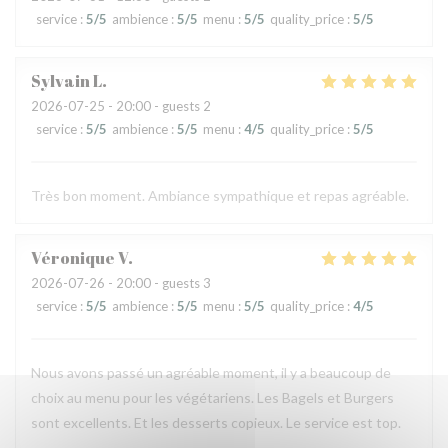
service
:
5
/5
ambience
:
5
/5
menu
:
5
/5
quality_price
:
5
/5
Sylvain
L
2026-07-25
- 20:00 - guests 2
service
:
5
/5
ambience
:
5
/5
menu
:
4
/5
quality_price
:
5
/5
Très bon moment. Ambiance sympathique et repas agréable.
Véronique
V
2026-07-26
- 20:00 - guests 3
service
:
5
/5
ambience
:
5
/5
menu
:
5
/5
quality_price
:
4
/5
Nous avons passé un agréable moment, il y a beaucoup de
choix au menu pour les végétariens. Les Bagels et Burgers
sont excellents. Et les desserts copieux. Le service est top.