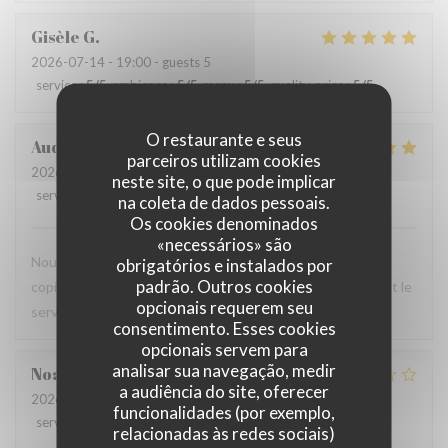
Gisèle
G
2026-07-14
- 19:00 - guests 5
service
:
5
/5
ambience
:
5
/5
menu
:
5
/5
quality_price
:
5
/5
O restaurante e seus
Audrey
R
parceiros utilizam cookies
2026-07-12
- 12:00 - guests 2
neste site, o que pode implicar
service
:
5
/5
ambience
:
4
/5
menu
:
5
/5
quality_price
:
4
/5
na coleta de dados pessoais.
Os cookies denominados
«necessários» são
Nous avons testé le Sister's café pour un brunch entre
obrigatórios e instalados por
padrão. Outros cookies
copines et n'avons pas été déçues : le menu est copieux et le
opcionais requerem seu
service très agréable.
consentimento. Esses cookies
opcionais servem para
analisar sua navegação, medir
Noah
V
a audiência do site, oferecer
2026-07-07
- 19:30 - guests 6
funcionalidades (por exemplo,
service
:
4
/5
ambience
:
4
/5
menu
:
1
/5
quality_price
:
1
/5
relacionadas às redes sociais)