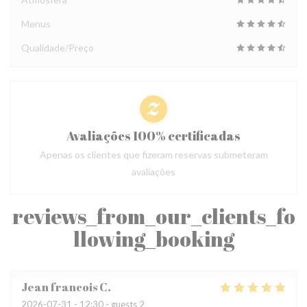
Menus
Qualidade/Preço
Avaliações 100% certificadas
Apenas os clientes que fizeram reservas submeteram
avaliações
reviews_from_our_clients_fo
llowing_booking
Jean francois
C
2026-07-31
- 12:30 - guests 2