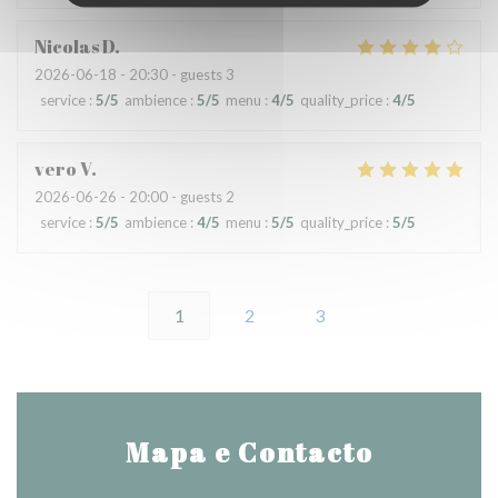
Nicolas
D
2026-06-18
- 20:30 - guests 3
service
:
5
/5
ambience
:
5
/5
menu
:
4
/5
quality_price
:
4
/5
vero
V
2026-06-26
- 20:00 - guests 2
service
:
5
/5
ambience
:
4
/5
menu
:
5
/5
quality_price
:
5
/5
1
2
3
Mapa e Contacto