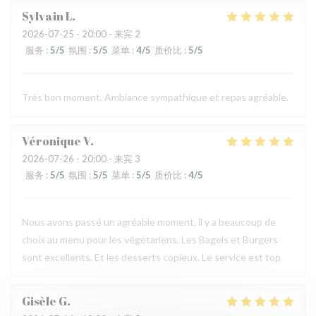
Sylvain
L
2026-07-25
- 20:00 - 来宾 2
服务
:
5
/5
氛围
:
5
/5
菜单
:
4
/5
质价比
:
5
/5
Très bon moment. Ambiance sympathique et repas agréable.
Véronique
V
2026-07-26
- 20:00 - 来宾 3
服务
:
5
/5
氛围
:
5
/5
菜单
:
5
/5
质价比
:
4
/5
Nous avons passé un agréable moment, il y a beaucoup de
choix au menu pour les végétariens. Les Bagels et Burgers
sont excellents. Et les desserts copieux. Le service est top.
Gisèle
G