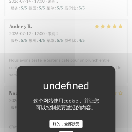
2026-07-14
- 19:00 - 来宾 5
服务
:
5
/5
氛围
:
5
/5
菜单
:
5
/5
质价比
:
5
/5
Audrey
R
2026-07-12
- 12:00 - 来宾 2
服务
:
5
/5
氛围
:
4
/5
菜单
:
5
/5
质价比
:
4
/5
Nous avons testé le Sister's café pour un brunch entre
copines et n'avons pas été déçues : le menu est copieux et le
service très agréable.
Noah
V
这个网站使用cookie， 并让您
2026-07-07
- 19:30 - 来宾 6
可以控制想要激活的内容。
服务
:
4
/5
氛围
:
4
/5
菜单
:
1
/5
质价比
:
1
/5
好的，全部接受
C’était bon, mais suite à la soirée j’ai fait une violente