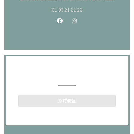
01 30 21 21 22
Facebook ((在新窗口中打开))
Instagram ((在新窗口中打
联系我们
预订餐位