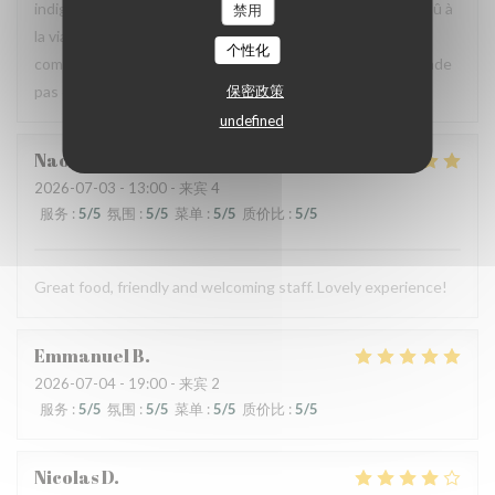
indigestion qui a nécessité un lavement. C’est sûrement dû à
禁用
la viande et au pain qui avaient un goût légèrement avarié,
个性化
comme si elle avait pris un coup de chaud. Je ne recommande
保密政策
pas ce restaurant, mais je pense qu’il peut s’améliorer.
undefined
Naomi
C
2026-07-03
- 13:00 - 来宾 4
服务
:
5
/5
氛围
:
5
/5
菜单
:
5
/5
质价比
:
5
/5
Great food, friendly and welcoming staff. Lovely experience!
Emmanuel
B
2026-07-04
- 19:00 - 来宾 2
服务
:
5
/5
氛围
:
5
/5
菜单
:
5
/5
质价比
:
5
/5
Nicolas
D