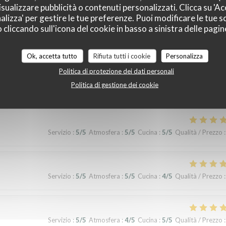
sualizzare pubblicità o contenuti personalizzati. Clicca su 'Acc
alizza' per gestire le tue preferenze. Puoi modificare le tue sc
liccando sull'icona del cookie in basso a sinistra delle pagine
Servizio
:
5
/5
Atmosfera
:
5
/5
Cucina
:
5
/5
Qualità / Prezzo
:
Ok, accetta tutto
Rifiuta tutti i cookie
Personalizza
Politica di protezione dei dati personali
Politica di gestione dei cookie
erience!
Servizio
:
5
/5
Atmosfera
:
5
/5
Cucina
:
5
/5
Qualità / Prezzo
:
Servizio
:
5
/5
Atmosfera
:
5
/5
Cucina
:
4
/5
Qualità / Prezzo
:
Servizio
:
5
/5
Atmosfera
:
4
/5
Cucina
:
5
/5
Qualità / Prezzo
: