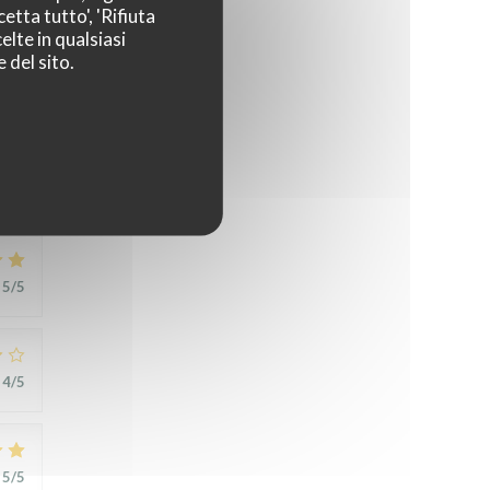
etta tutto', 'Rifiuta
elte in qualsiasi
 del sito.
5
/5
5
/5
4
/5
5
/5