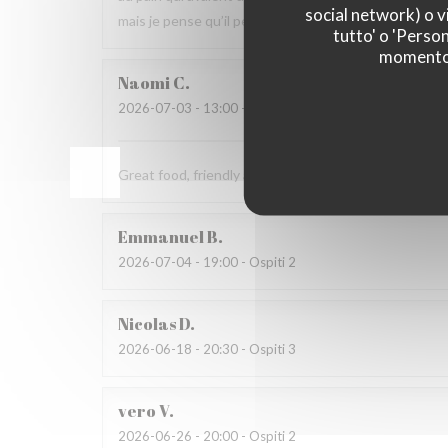
social network) o vi
mais je pense qu’il peut s’améliorer.
tutto' o 'Person
momento c
Naomi
C
2026-07-03
- 13:00 - Ospiti 4
Great food, friendly and welcoming staff. Lovely exp
Emmanuel
B
2026-07-04
- 19:00 - Ospiti 2
Nicolas
D
2026-06-18
- 20:30 - Ospiti 3
vero
V
2026-06-26
- 20:00 - Ospiti 2