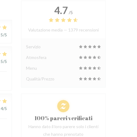
4.7
/5
Valutazione media —
1379 recensioni
5
/5
Servizio
Atmosfera
5
/5
Menu
Qualità/Prezzo
4
/5
100% pareri verificati
Hanno dato il loro parere solo i clienti
che hanno prenotato