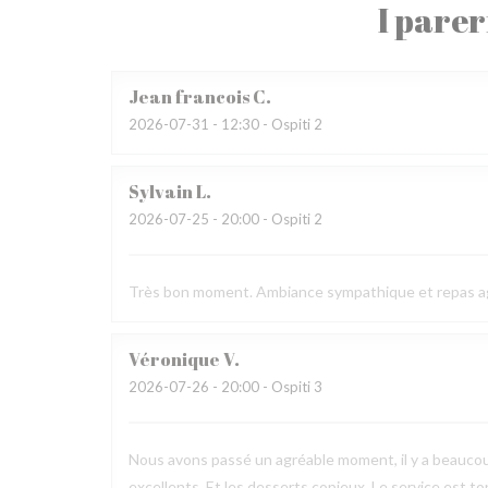
I parer
Jean francois
C
2026-07-31
- 12:30 - Ospiti 2
Sylvain
L
2026-07-25
- 20:00 - Ospiti 2
Très bon moment. Ambiance sympathique et repas a
Véronique
V
2026-07-26
- 20:00 - Ospiti 3
Nous avons passé un agréable moment, il y a beaucou
excellents. Et les desserts copieux. Le service est to