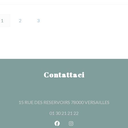
1
2
3
Contattaci
((apre una
15 RUE DES RESERVOIRS 78000 VERSAILLES
01 30 21 21 22
Facebook ((apre una nuova fines
Instagram ((apre una nuov