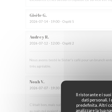
Gisèle
G
2026-07-14
- 19:00 - Ospiti 5
Audrey
R
2026-07-12
- 12:00 - Ospiti 2
Nous avons testé le Sister's café pour un brunch ent
très agréable.
Noah
V
2026-07-07
- 19:30 - Ospiti 6
Il ristorante e i su
dati personali. 
predefinita. Altri 
C’était bon, mais suite à la soirée j’ai fait une viole
analizzare la tua na
au pain qui avaient un goût légèrement avarié, comme