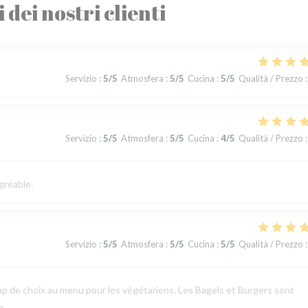
i dei nostri clienti
Servizio
:
5
/5
Atmosfera
:
5
/5
Cucina
:
5
/5
Qualità / Prezzo
:
Servizio
:
5
/5
Atmosfera
:
5
/5
Cucina
:
4
/5
Qualità / Prezzo
:
gréable.
Servizio
:
5
/5
Atmosfera
:
5
/5
Cucina
:
5
/5
Qualità / Prezzo
:
p de choix au menu pour les végétariens. Les Bagels et Burgers sont
p.