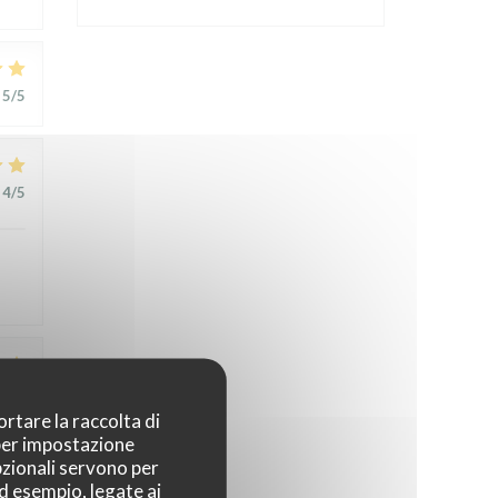
5
/5
4
/5
1
/5
ortare la raccolta di
 per impostazione
pzionali servono per
t
ad esempio, legate ai
,