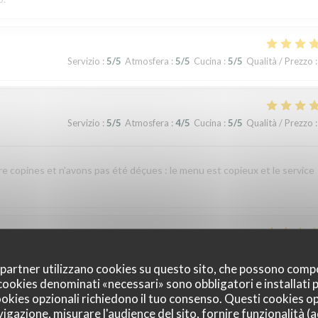
Servizio
:
5
/5
Atmosfera
:
5
/5
Cucina
:
5
/5
Qualità / Prezzo
:
Servizio
:
5
/5
Atmosfera
:
4
/5
Cucina
:
5
/5
Qualità / Prezzo
:
re copines et n'avons pas été déçues : le menu est copieux et le service
Servizio
:
4
/5
Atmosfera
:
4
/5
Cucina
:
1
/5
Qualità / Prezzo
:
oi partner utilizzano cookies su questo sito, che possono comp
I cookies denominati «necessari» sono obbligatori e installati
cookies opzionali richiedono il tuo consenso. Questi cookies o
nte indigestion qui a nécessité un lavement. C’est sûrement dû à la viande e
vigazione, misurare l'audience del sito, fornire funzionalità (
 si elle avait pris un coup de chaud. Je ne recommande pas ce restaurant